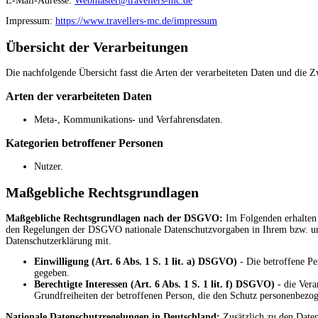
E-Mail-Adresse:
Webmaster@travellers-mc.de
Impressum:
https://www.travellers-mc.de/impressum
Übersicht der Verarbeitungen
Die nachfolgende Übersicht fasst die Arten der verarbeiteten Daten und die 
Arten der verarbeiteten Daten
Meta-, Kommunikations- und Verfahrensdaten.
Kategorien betroffener Personen
Nutzer.
Maßgebliche Rechtsgrundlagen
Maßgebliche Rechtsgrundlagen nach der DSGVO:
Im Folgenden erhalten
den Regelungen der DSGVO nationale Datenschutzvorgaben in Ihrem bzw. unser
Datenschutzerklärung mit.
Einwilligung (Art. 6 Abs. 1 S. 1 lit. a) DSGVO)
- Die betroffene Pe
gegeben.
Berechtigte Interessen (Art. 6 Abs. 1 S. 1 lit. f) DSGVO)
- die Vera
Grundfreiheiten der betroffenen Person, die den Schutz personenbezo
Nationale Datenschutzregelungen in Deutschland:
Zusätzlich zu den Date