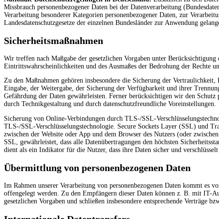
Missbrauch personenbezogener Daten bei der Datenverarbeitung (Bundesdate
Verarbeitung besonderer Kategorien personenbezogener Daten, zur Verarbeitu
Landesdatenschutzgesetze der einzelnen Bundesländer zur Anwendung gelang
Sicherheitsmaßnahmen
Wir treffen nach Maßgabe der gesetzlichen Vorgaben unter Berücksichtigung 
Eintrittswahrscheinlichkeiten und des Ausmaßes der Bedrohung der Rechte un
Zu den Maßnahmen gehören insbesondere die Sicherung der Vertraulichkeit, In
Eingabe, der Weitergabe, der Sicherung der Verfügbarkeit und ihrer Trennun
Gefährdung der Daten gewährleisten. Ferner berücksichtigen wir den Schutz
durch Technikgestaltung und durch datenschutzfreundliche Voreinstellungen.
Sicherung von Online-Verbindungen durch TLS-/SSL-Verschlüsselungstechnolo
TLS-/SSL-Verschlüsselungstechnologie. Secure Sockets Layer (SSL) und Trans
zwischen der Website oder App und dem Browser des Nutzers (oder zwischen z
SSL, gewährleistet, dass alle Datenübertragungen den höchsten Sicherheitsst
dient als ein Indikator für die Nutzer, dass ihre Daten sicher und verschlüssel
Übermittlung von personenbezogenen Daten
Im Rahmen unserer Verarbeitung von personenbezogenen Daten kommt es vor, d
offengelegt werden. Zu den Empfängern dieser Daten können z. B. mit IT-Aufg
gesetzlichen Vorgaben und schließen insbesondere entsprechende Verträge bz
Internationale Datentransfers