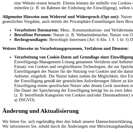
eine Website erneut besucht. Ebenso können die mithilfe von Cookie
mitteilen (z. B. im Rahmen der Einholung der Einwilligung), sollten s
Allgemeine Hinweise zum Widerruf und Widerspruch (Opt-out):
Nutzer
gesetzlichen Vorgaben, auch mittels der Privatsphäre-Einstellungen ihres Brow
Verarbeitete Datenarten:
Meta-, Kommunikations- und Verfahrensdate
Betroffene Personen:
Nutzer (z. B. Webseitenbesucher, Nutzer von On
Rechtsgrundlagen:
Berechtigte Interessen (Art. 6 Abs. 1 S. 1 lit. f
Weitere Hinweise zu Verarbeitungsprozessen, Verfahren und Diensten:
Verarbeitung von Cookie-Daten auf Grundlage einer Einwilligun
Einwilligungs-Management-Lösung genannten Verfahren und Anbietern 
Einsatz von Cookies und vergleichbaren Technologien, die zur Speich
Einwilligungen der Nutzer für die Nutzung von Cookies und die dami
Anbieter, eingeholt. Die Nutzer haben zudem die Möglichkeit, ihre E
der Einwilligung gemäß der gesetzlichen Anforderungen führen zu kön
Einwilligung einem spezifischen Nutzer oder dessen Gerät zuordnen z
Die Dauer der Speicherung der Einwilligung beträgt bis zu zwei Jahr
(z. B. betreffende Kategorien von Cookies und/oder Diensteanbieter)
a) DSGVO).
Änderung und Aktualisierung
Wir bitten Sie, sich regelmäßig über den Inhalt unserer Datenschutzerklärun
Wir informieren Sie, sobald durch die Änderungen eine Mitwirkungshandlung I