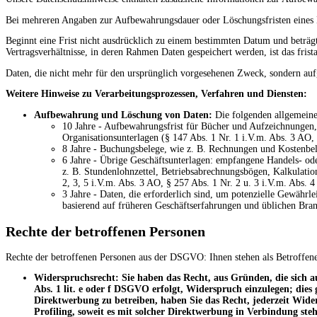
Bei mehreren Angaben zur Aufbewahrungsdauer oder Löschungsfristen eines Dat
Beginnt eine Frist nicht ausdrücklich zu einem bestimmten Datum und beträgt s
Vertragsverhältnisse, in deren Rahmen Daten gespeichert werden, ist das fri
Daten, die nicht mehr für den ursprünglich vorgesehenen Zweck, sondern auf
Weitere Hinweise zu Verarbeitungsprozessen, Verfahren und Diensten:
Aufbewahrung und Löschung von Daten:
Die folgenden allgemeine
10 Jahre - Aufbewahrungsfrist für Bücher und Aufzeichnungen, 
Organisationsunterlagen (§ 147 Abs. 1 Nr. 1 i.V.m. Abs. 3 AO,
8 Jahre - Buchungsbelege, wie z. B. Rechnungen und Kostenbel
6 Jahre - Übrige Geschäftsunterlagen: empfangene Handels- ode
z. B. Stundenlohnzettel, Betriebsabrechnungsbögen, Kalkulatio
2, 3, 5 i.V.m. Abs. 3 AO, § 257 Abs. 1 Nr. 2 u. 3 i.V.m. Abs. 
3 Jahre - Daten, die erforderlich sind, um potenzielle Gewähr
basierend auf früheren Geschäftserfahrungen und üblichen Bran
Rechte der betroffenen Personen
Rechte der betroffenen Personen aus der DSGVO: Ihnen stehen als Betroffen
Widerspruchsrecht: Sie haben das Recht, aus Gründen, die sich au
Abs. 1 lit. e oder f DSGVO erfolgt, Widerspruch einzulegen; dies
Direktwerbung zu betreiben, haben Sie das Recht, jederzeit Wide
Profiling, soweit es mit solcher Direktwerbung in Verbindung steh