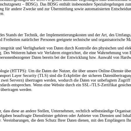
nschutzgesetz – BDSG). Das BDSG enthält insbesondere Spezialregelungen zu
ng für andere Zwecke und zur Übermittlung sowie automatisierten Entscheidung
en.
des Stands der Technik, der Implementierungskosten und der Art, des Umfangs
d Freiheiten natürlicher Personen geeignete technische und organisatorische
tegrität und Verfügbarkeit von Daten durch Kontrolle des physischen und elekt
g. Des Weiteren haben wir Verfahren eingerichtet, die eine Wahrnehmung von 
 personenbezogener Daten bereits bei der Entwicklung bzw. Auswahl von Hardw
gie (HTTPS): Um die Daten der Nutzer, die über unsere Online-Dienste übertr
port Layer Security (TLS) sind die Eckpfeiler der sicheren Datenübertragung 
wei Servern) übertragen werden, wodurch die Daten vor unbefugtem Zugriff ge
andards entsprechen. Wenn eine Website durch ein SSL-/TLS-Zertifikat gesicher
t übertragen werden.
ass diese an andere Stellen, Unternehmen, rechtlich selbstständige Organisat
aben beauftragte Dienstleister gehören oder Anbieter von Diensten und Inhalte
w. Vereinbarungen, die dem Schutz Ihrer Daten dienen, mit den Empfängern Ihr