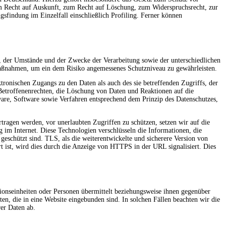
m Recht auf Auskunft, zum Recht auf Löschung, zum Widerspruchsrecht, zur
sfindung im Einzelfall einschließlich Profiling. Ferner können
, der Umstände und der Zwecke der Verarbeitung sowie der unterschiedlichen
 Maßnahmen, um ein dem Risiko angemessenes Schutzniveau zu gewährleisten.
ronischen Zugangs zu den Daten als auch des sie betreffenden Zugriffs, der
Betroffenenrechten, die Löschung von Daten und Reaktionen auf die
are, Software sowie Verfahren entsprechend dem Prinzip des Datenschutzes,
agen werden, vor unerlaubten Zugriffen zu schützen, setzen wir auf die
im Internet. Diese Technologien verschlüsseln die Informationen, die
schützt sind. TLS, als die weiterentwickelte und sicherere Version von
t ist, wird dies durch die Anzeige von HTTPS in der URL signalisiert. Dies
ionseinheiten oder Personen übermittelt beziehungsweise ihnen gegenüber
n, die in eine Website eingebunden sind. In solchen Fällen beachten wir die
er Daten ab.