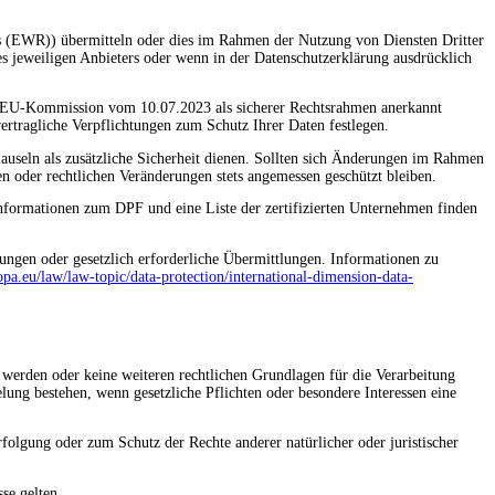
ms (EWR)) übermitteln oder dies im Rahmen der Nutzung von Diensten Dritter
s jeweiligen Anbieters oder wenn in der Datenschutzerklärung ausdrücklich
r EU-Kommission vom 10.07.2023 als sicherer Rechtsrahmen anerkannt
rtragliche Verpflichtungen zum Schutz Ihrer Daten festlegen.
auseln als zusätzliche Sicherheit dienen. Sollten sich Änderungen im Rahmen
hen oder rechtlichen Veränderungen stets angemessen geschützt bleiben.
 Informationen zum DPF und eine Liste der zertifizierten Unternehmen finden
ungen oder gesetzlich erforderliche Übermittlungen. Informationen zu
opa.eu/law/law-topic/data-protection/international-dimension-data-
werden oder keine weiteren rechtlichen Grundlagen für die Verarbeitung
lung bestehen, wenn gesetzliche Pflichten oder besondere Interessen eine
olgung oder zum Schutz der Rechte anderer natürlicher oder juristischer
se gelten.