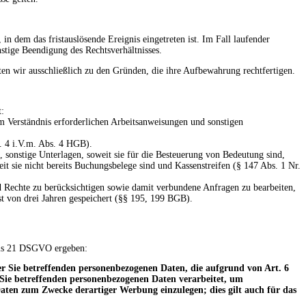
in dem das fristauslösende Ereignis eingetreten ist. Im Fall laufender
stige Beendigung des Rechtsverhältnisses.
en wir ausschließlich zu den Gründen, die ihre Aufbewahrung rechtfertigen.
t:
m Verständnis erforderlichen Arbeitsanweisungen und sonstigen
. 4 i.V.m. Abs. 4 HGB).
 sonstige Unterlagen, soweit sie für die Besteuerung von Bedeutung sind,
t sie nicht bereits Buchungsbelege sind und Kassenstreifen (§ 147 Abs. 1 Nr.
nd Rechte zu berücksichtigen sowie damit verbundene Anfragen zu bearbeiten,
st von drei Jahren gespeichert (§§ 195, 199 BGB).
 bis 21 DSGVO ergeben:
er Sie betreffenden personenbezogenen Daten, die aufgrund von Art. 6
e Sie betreffenden personenbezogenen Daten verarbeitet, um
aten zum Zwecke derartiger Werbung einzulegen; dies gilt auch für das