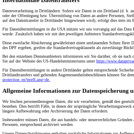
Datenverarbeitung in Drittländern: Sofern wir Daten in ein Drittland (d. h
oder der Offenlegung bzw. Übermittlung von Daten an andere Personen, Stell
auf den Datentransfer in Drittländer hingewiesen wird), erfolgt dies stets im
Für Datenübermittlungen in die USA stützen wir uns vorrangig auf das Dat
wurde. Zusätzlich haben wir mit den jeweiligen Anbietern Standardvertragsk
Diese zweifache Absicherung gewährleistet einen umfassenden Schutz Ihrer D
des DPF ergeben, greifen die Standardvertragsklauseln als zuverlässige Rückfa
Bei den einzelnen Diensteanbietern informieren wir Sie darüber, ob sie nach
Sie auf der Website des US-Handelsministeriums unter
https://www.datapriv
Für Datenübermittlungen in andere Drittländer gelten entsprechende Sicherh
Drittlandtransfers und geltenden Angemessenheitsbeschlüssen können Sie 
protection_en?prefLang=de.
Allgemeine Informationen zur Datenspeicherung 
Wir löschen personenbezogene Daten, die wir verarbeiten, gemäß den gesetzl
bestehen. Dies betrifft Fälle, in denen der ursprüngliche Verarbeitungszweck
längere Aufbewahrung oder Archivierung der Daten erfordern.
Insbesondere müssen Daten, die aus handels- oder steuerrechtlichen Gründen
Personen, entsprechend archiviert werden.
Unsere Datenschutzhinweise enthalten zusätzliche Informationen zur Aufbewa