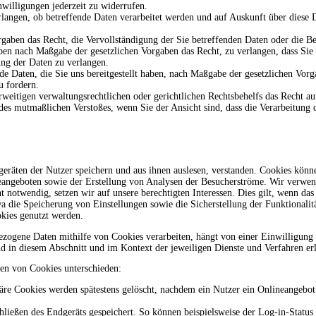
nwilligungen jederzeit zu widerrufen.
rlangen, ob betreffende Daten verarbeitet werden und auf Auskunft über diese
gaben das Recht, die Vervollständigung der Sie betreffenden Daten oder die Be
en nach Maßgabe der gesetzlichen Vorgaben das Recht, zu verlangen, dass Sie 
ng der Daten zu verlangen.
de Daten, die Sie uns bereitgestellt haben, nach Maßgabe der gesetzlichen Vor
u fordern.
weitigen verwaltungsrechtlichen oder gerichtlichen Rechtsbehelfs das Recht au
s des mutmaßlichen Verstoßes, wenn Sie der Ansicht sind, dass die Verarbeitun
räten der Nutzer speichern und aus ihnen auslesen, verstanden. Cookies können
eangeboten sowie der Erstellung von Analysen der Besucherströme. Wir verwen
 notwendig, setzen wir auf unsere berechtigten Interessen. Dies gilt, wenn da
a die Speicherung von Einstellungen sowie die Sicherstellung der Funktionalit
kies genutzt werden.
zogene Daten mithilfe von Cookies verarbeiten, hängt von einer Einwilligung a
nd in diesem Abschnitt und im Kontext der jeweiligen Dienste und Verfahren erl
en von Cookies unterschieden:
e Cookies werden spätestens gelöscht, nachdem ein Nutzer ein Onlineangebot 
ießen des Endgeräts gespeichert. So können beispielsweise der Log-in-Status 