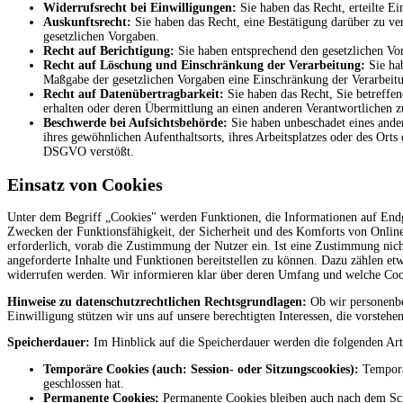
Widerrufsrecht bei Einwilligungen:
Sie haben das Recht, erteilte Ei
Auskunftsrecht:
Sie haben das Recht, eine Bestätigung darüber zu ve
gesetzlichen Vorgaben.
Recht auf Berichtigung:
Sie haben entsprechend den gesetzlichen Vor
Recht auf Löschung und Einschränkung der Verarbeitung:
Sie hab
Maßgabe der gesetzlichen Vorgaben eine Einschränkung der Verarbeitu
Recht auf Datenübertragbarkeit:
Sie haben das Recht, Sie betreffen
erhalten oder deren Übermittlung an einen anderen Verantwortlichen z
Beschwerde bei Aufsichtsbehörde:
Sie haben unbeschadet eines ander
ihres gewöhnlichen Aufenthaltsorts, ihres Arbeitsplatzes oder des Ort
DSGVO verstößt.
Einsatz von Cookies
Unter dem Begriff „Cookies" werden Funktionen, die Informationen auf Endge
Zwecken der Funktionsfähigkeit, der Sicherheit und des Komforts von Onlin
erforderlich, vorab die Zustimmung der Nutzer ein. Ist eine Zustimmung nicht
angeforderte Inhalte und Funktionen bereitstellen zu können. Dazu zählen etw
widerrufen werden. Wir informieren klar über deren Umfang und welche Coo
Hinweise zu datenschutzrechtlichen Rechtsgrundlagen:
Ob wir personenbe
Einwilligung stützen wir uns auf unsere berechtigten Interessen, die vorstehe
Speicherdauer:
Im Hinblick auf die Speicherdauer werden die folgenden Art
Temporäre Cookies (auch: Session- oder Sitzungscookies):
Temporär
geschlossen hat.
Permanente Cookies:
Permanente Cookies bleiben auch nach dem Schl