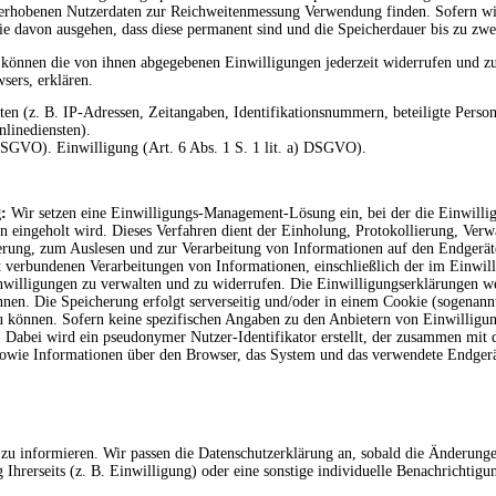
s erhobenen Nutzerdaten zur Reichweitenmessung Verwendung finden. Sofern wi
ie davon ausgehen, dass diese permanent sind und die Speicherdauer bis zu zwe
 können die von ihnen abgegebenen Einwilligungen jederzeit widerrufen und z
sers, erklären.
n (z. B. IP-Adressen, Zeitangaben, Identifikationsnummern, beteiligte Person
linediensten).
) DSGVO). Einwilligung (Art. 6 Abs. 1 S. 1 lit. a) DSGVO).
g:
Wir setzen eine Einwilligungs-Management-Lösung ein, bei der die Einwill
eingeholt wird. Dieses Verfahren dient der Einholung, Protokollierung, Ver
erung, zum Auslesen und zur Verarbeitung von Informationen auf den Endgerät
t verbundenen Verarbeitungen von Informationen, einschließlich der im Einwi
inwilligungen zu verwalten und zu widerrufen. Die Einwilligungserklärungen 
nen. Die Speicherung erfolgt serverseitig und/oder in einem Cookie (sogenann
u können. Sofern keine spezifischen Angaben zu den Anbietern von Einwilligu
e. Dabei wird ein pseudonymer Nutzer-Identifikator erstellt, der zusammen m
 sowie Informationen über den Browser, das System und das verwendete Endgerä
g zu informieren. Wir passen die Datenschutzerklärung an, sobald die Änderung
hrerseits (z. B. Einwilligung) oder eine sonstige individuelle Benachrichtigun