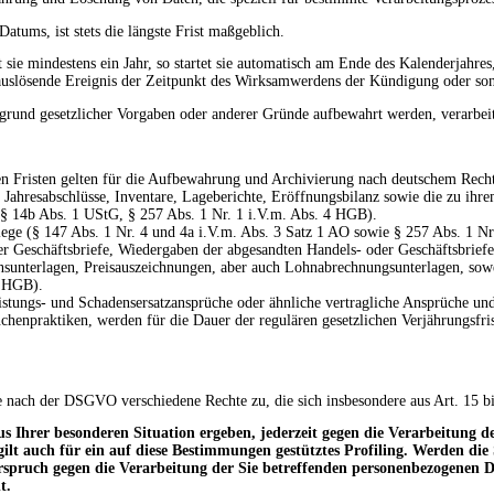
ums, ist stets die längste Frist maßgeblich.
ie mindestens ein Jahr, so startet sie automatisch am Ende des Kalenderjahres, 
stauslösende Ereignis der Zeitpunkt des Wirksamwerdens der Kündigung oder son
grund gesetzlicher Vorgaben oder anderer Gründe aufbewahrt werden, verarbeit
n Fristen gelten für die Aufbewahrung und Archivierung nach deutschem Rech
Jahresabschlüsse, Inventare, Lageberichte, Eröffnungsbilanz sowie die zu ihre
 § 14b Abs. 1 UStG, § 257 Abs. 1 Nr. 1 i.V.m. Abs. 4 HGB).
ege (§ 147 Abs. 1 Nr. 4 und 4a i.V.m. Abs. 3 Satz 1 AO sowie § 257 Abs. 1 Nr
r Geschäftsbriefe, Wiedergaben der abgesandten Handels- oder Geschäftsbriefe,
nsunterlagen, Preisauszeichnungen, aber auch Lohnabrechnungsunterlagen, sowei
4 HGB).
leistungs- und Schadensersatzansprüche oder ähnliche vertragliche Ansprüche u
chenpraktiken, werden für die Dauer der regulären gesetzlichen Verjährungsfri
e nach der DSGVO verschiedene Rechte zu, die sich insbesondere aus Art. 15
s Ihrer besonderen Situation ergeben, jederzeit gegen die Verarbeitung d
 gilt auch für ein auf diese Bestimmungen gestütztes Profiling. Werden di
rspruch gegen die Verarbeitung der Sie betreffenden personenbezogenen D
t.